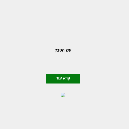
עש הטבק
קרא עוד