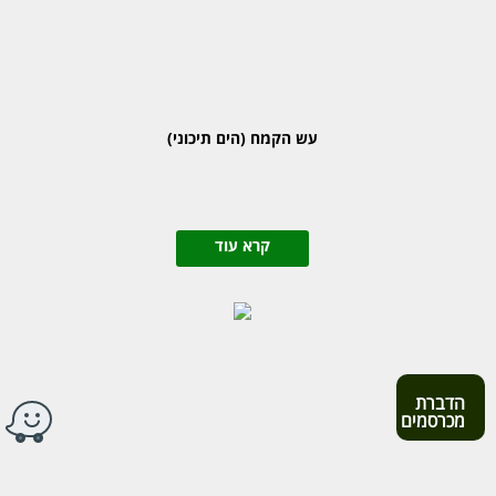
עש הקמח (הים תיכוני)
קרא עוד
הדברת
מכרסמים