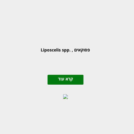
פסוקאים , .Liposcelis spp
קרא עוד