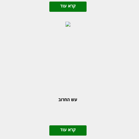
קרא עוד
עש החרוב
קרא עוד