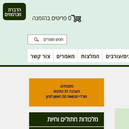
הדברת
מכרסמים
0
פריטים בהזמנה
נים/עורבים
המלצות
מאמרים
צור קשר
כתובתינו:
הערבה 31 נתיבות
מורדי הגטאות 50 ראשון לציון
קטגוריות מוצרים
מלכודות חתולים וחיות