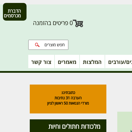
הדברת
מכרסמים
0
פריטים בהזמנה
נים/עורבים
המלצות
מאמרים
צור קשר
כתובתינו:
הערבה 31 נתיבות
מורדי הגטאות 50 ראשון לציון
קטגוריות מוצרים
מלכודות חתולים וחיות