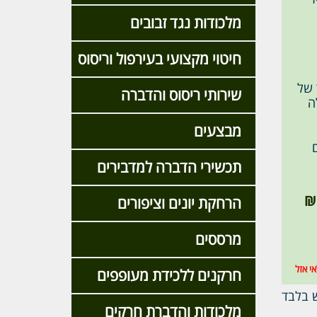
מלכודות נגד זבובים
חיטוי מקצועי בעירפול וריסוס
וחד של
שירותי ריסוס והדברה
ה
מבצעים
: 100 גרם
תכשירי הדברה למדבירים
הרחקת יונים וציפורים
מרססים
י אזל
חרקנים ללכידת מעופפים
ש בלבד
מלכודות והדברת חרקים